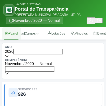
LAYOUT SISTEMAS
Portal de Transparência
PREFEITURA MUNICIPAL DE ACARA · UF: PA
Novembro / 2020 — Normal
Painel
Cargos
Lotações
Vínculos
Even
Listagem
ANO
2020
Resumo
COMPETÊNCIA
Novembro / 2020 — Normal
SERVIDORES
926