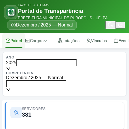
LAYOUT SISTEMAS
Portal de Transparência
PREFEITURA MUNICIPAL DE RUROPOLIS · UF: PA
Dezembro / 2025 — Normal
Painel
Cargos
Lotações
Vínculos
Even
Listagem
ANO
2025
Resumo
COMPETÊNCIA
Dezembro / 2025 — Normal
SERVIDORES
381