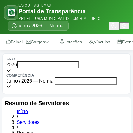
LAYOUT SISTEMAS
Portal de Transparência
PREFEITURA MUNICIPAL DE UMIRIM · UF: CE
Julho / 2026 — Normal
Painel
Cargos
Lotações
Vínculos
Even
Listagem
ANO
2026
Resumo
COMPETÊNCIA
Julho / 2026 — Normal
Resumo
de Servidores
Início
/
Servidores
/
Resumo